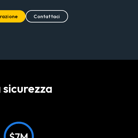
razione
Contattaci
a sicurezza
$7M