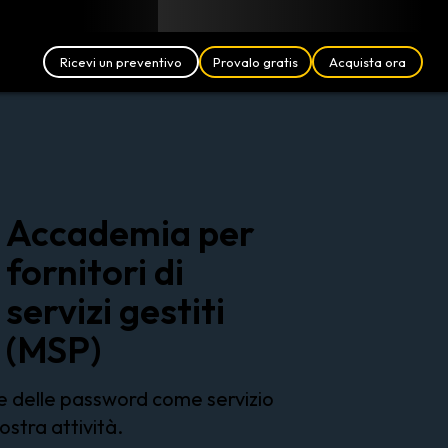
Blog
Partner
Italiano (IT)
Accedi
Ricevi un preventivo
Provalo gratis
Acquista ora
Accademia per
fornitori di
servizi gestiti
(MSP)
e delle password come servizio
ostra attività.