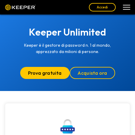
Accedi
Keeper Unlimited
Keeper è il gestore di password n. 1 al mondo,
apprezzato da milioni di persone.
Prova gratuita
Acquista ora