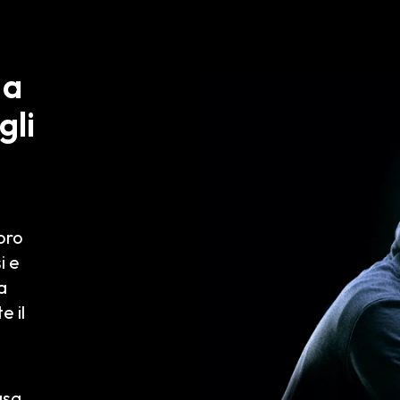
 a
gli
loro
i e
a
e il
asa