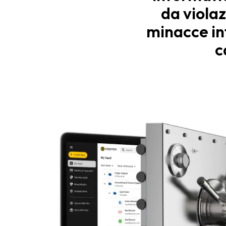
da violaz
minacce in
c