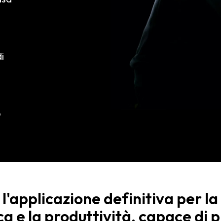
i
p
l'applicazione definitiva per la
a e la produttività, capace di