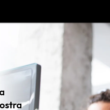
ra
vostra