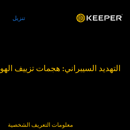
المنصة
الحلول
الأسعار
تنزيل
الموار
التهديد السيبراني: هجمات تزييف الهوي
ما هو هجوم تزييف الهوية؟
تحدث هجمات الانتحال عندما ينتحل مجرمو الإنترنت
موثوقة، مثل شركات أو مواقع إلكترونية معروفة أو أف
الهدف الرئيسي هو خداعك لمشاركة كلمات المرور أو
الائتمان أو غيرها من
معلومات التعريف الشخصية
(PII).