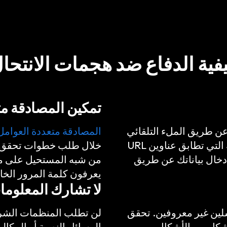
فية الدفاع ضد هجمات الانتحا
تمكين المصادقة م
ن طريق الملء التلقائي
المصادقة متعددة العوامل
لبيانات تسجيل الدخول فقط على المواقع الإلكترونية التي تطابق عناوين URL
خلال طلب خطوات تحقق إض
دخال بياناتك عن طريق
من شبه المستحيل على مج
يعرفون كلمة المرور الخا
لا تشارك المعلوم
لين غير معروفين. تحقق
لن تطلب المنظمات الشرعية
 شكل من الأشكال.
الرسائل النصية أو المكال