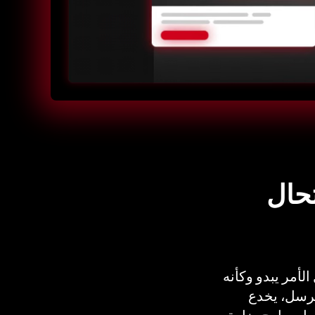
تحال
عنوان IP
أمر يبدو وكأنه
هجمات
مرسل، يخدع