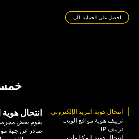
احصل على الحماية الآن
خمسة 
انتحال هوية ا
انتحال هوية البريد الإلكتروني
تزييف هوية مواقع الويب
التصي
يقوم بعض مجرمي 
تزييف IP
صادر عن جهة موثو
انتحال هوية المكالمات