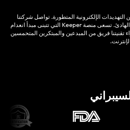
ن التهديدات الإلكترونية المتطورة. تواصل شركتنا
التوسع السريع وتوسيع نطاق عملياتها عبر أمريكا الشمالية وأوروبا والشرق الأوسط وإفريقيا وآسيا والمحيط الهادئ. تسعى منصة Keeper التي تتبنى مبدأ انعدام
إلى تأمين بيانات الاعتماد وحماية الأنظمة والبيانات الحساسة في أكثر من 150 دولة. وراء تقنيتنا فريق من المبدعين والمبتكرين المتحمسين
لإنترنت.
لسيبراني