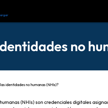
argar
Recursos
Contacto
identidades no h
las identidades no humanas (NHIs)?
 humanas (NHIs) son credenciales digitales asign