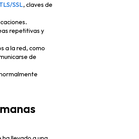
 TLS/SSL
, claves de
icaciones.
as repetitivas y
s a la red, como
omunicarse de
 normalmente
humanas
e ha llevado a una