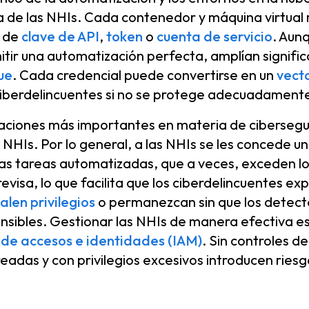
de las NHIs. Cada contenedor y máquina virtual r
a de
clave de API
,
token
o
cuenta de servicio
. Aun
itir una automatización perfecta, amplían signifi
ue
. Cada credencial puede convertirse en un
vect
 ciberdelincuentes si no se protege adecuadament
aciones más importantes en materia de cibersegu
as NHIs. Por lo general, a las NHIs se les concede 
sas tareas automatizadas, que a veces, exceden lo
evisa, lo que facilita que los ciberdelincuentes e
alen privilegios
o permanezcan sin que los detect
nsibles. Gestionar las NHIs de manera efectiva e
 de accesos e identidades (IAM)
. Sin controles d
eadas y con privilegios excesivos introducen riesgo