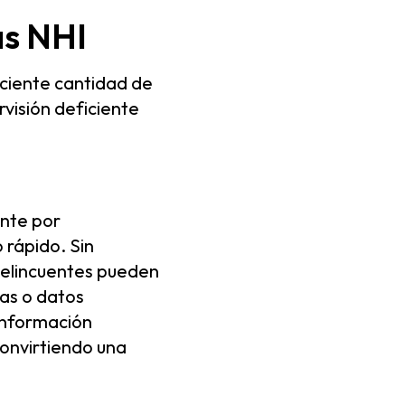
as NHI
eciente cantidad de
rvisión deficiente
ente por
rápido. Sin
delincuentes pueden
as o datos
información
convirtiendo una