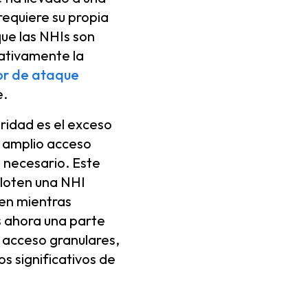
equiere su propia
que las NHIs son
cativamente la
or de ataque
e.
ridad es el exceso
un amplio acceso
 necesario. Este
xploten una NHI
en mientras
s ahora una parte
e acceso granulares,
s significativos de