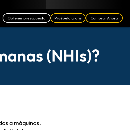
Blog
Socios
Español (ES)
Iniciar Sesión
Obtener presupuesto
Pruébelo gratis
Comprar Ahora
umanas (NHIs)?
adas a máquinas,