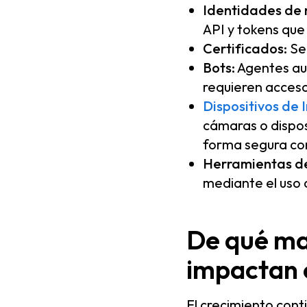
Identidades de
API y tokens que 
Certificados:
Se 
Bots:
Agentes aut
requieren acceso
Dispositivos de I
cámaras o dispos
forma segura con
Herramientas d
mediante el uso
De qué ma
impactan 
El crecimiento cont