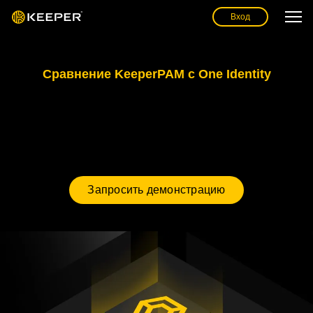
Вход
Сравнение KeeperPAM с One Identity
Сравнение решений PAM
One Identity сложен в использовании и не имеет важных
®
сертификатов безопасности. Перейдите на KeeperPAM
, чтобы
получить сверхбезопасное и простое в использовании решение,
которое можно развернуть за считанные минуты, а не месяцы.
Запросить демонстрацию