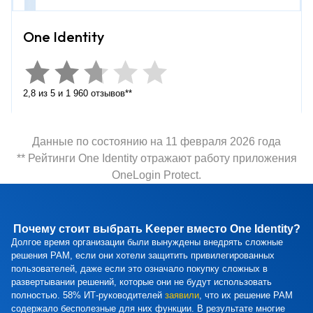
2,8 из 5 и 1 960 отзывов**
Данные по состоянию на 11 февраля 2026 года
** Рейтинги One Identity отражают работу приложения
OneLogin Protect.
Почему стоит выбрать Keeper вместо One Identity?
Долгое время организации были вынуждены внедрять сложные
решения PAM, если они хотели защитить привилегированных
пользователей, даже если это означало покупку сложных в
развертывании решений, которые они не будут использовать
полностью. 58% ИТ-руководителей
заявили
, что их решение PAM
содержало бесполезные для них функции. В результате многие