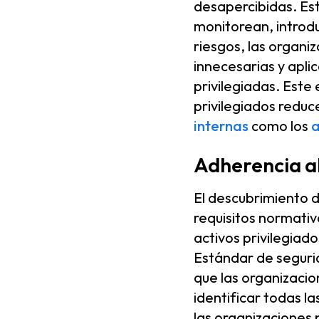
desapercibidas. Est
monitorean, introdu
riesgos, las organi
innecesarias y apli
privilegiadas. Este
privilegiados reduc
internas
como los
a
Adherencia a
El descubrimiento d
requisitos normativ
activos privilegiad
Estándar de segurid
que las organizacio
identificar todas l
las organizaciones 