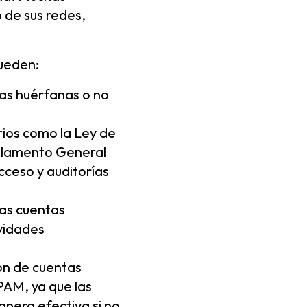
 de sus redes,
pueden:
tas huérfanas o no
ios como la Ley de
eglamento General
cceso y auditorías
las cuentas
ividades
ón de cuentas
PAM, ya que las
nera efectiva si no