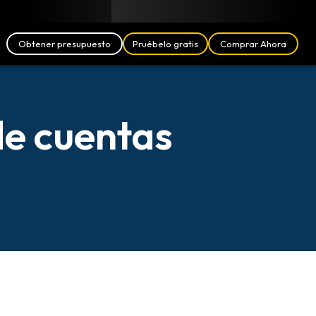
Blog
Socios
Español (ES)
Iniciar Sesión
Obtener presupuesto
Pruébelo gratis
Comprar Ahora
de cuentas