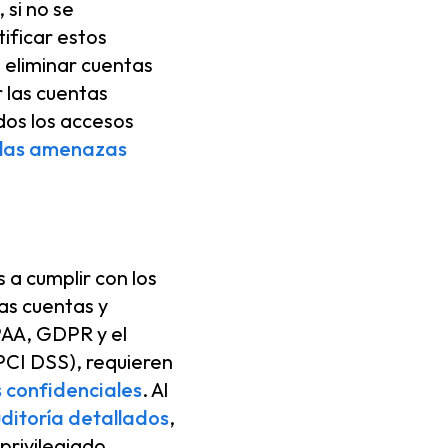
 si no se
ificar estos
 eliminar cuentas
r las cuentas
dos los accesos
las amenazas
 a cumplir con los
las cuentas y
IPAA, GDPR y el
PCI DSS), requieren
 confidenciales
. Al
uditoría detallados
,
privilegiado.