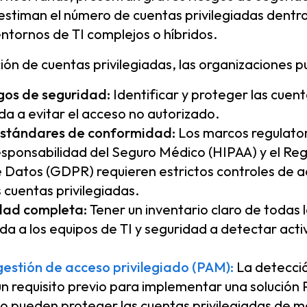
stiman el número de cuentas privilegiadas dentro
ntornos de TI complejos o híbridos.
cción de cuentas privilegiadas, las organizaciones 
gos de seguridad:
Identificar y proteger las cuen
a a evitar el acceso no autorizado.
 estándares de conformidad:
Los marcos regulator
esponsabilidad del Seguro Médico (HIPAA) y el R
 Datos (GDPR) requieren estrictos controles de a
 cuentas privilegiadas.
idad completa:
Tener un inventario claro de todas 
uda a los equipos de TI y seguridad a detectar act
gestión de acceso privilegiado (PAM):
La detecci
 un requisito previo para implementar una solución 
o pueden proteger las cuentas privilegiadas de ma