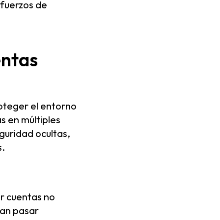
sfuerzos de
entas
oteger el entorno
as en múltiples
guridad ocultas,
s.
ir cuentas no
ían pasar