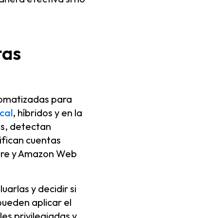
tas
tomatizadas para
cal
, híbridos y en la
s, detectan
ifican cuentas
ure y Amazon Web
arlas y decidir si
pueden aplicar el
es privilegiadas y