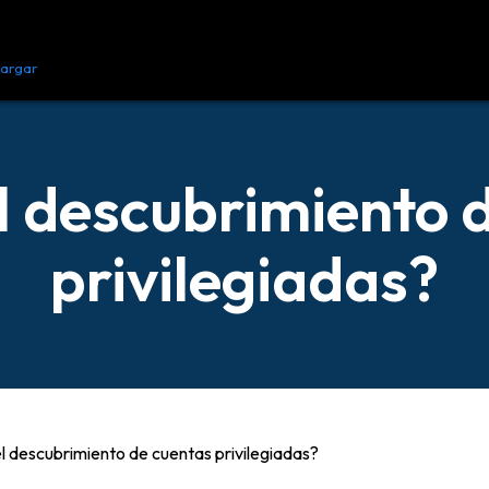
argar
Recursos
Contacto
l descubrimiento 
privilegiadas?
l descubrimiento de cuentas privilegiadas?