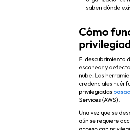
saben dónde exi
Cómo func
privilegia
El descubrimiento 
escanear y detecta
nube. Las herramie
credenciales huérfa
privilegiadas
basad
Services (AWS).
Una vez que se desc
aún se requiere acc
acceso con privileg