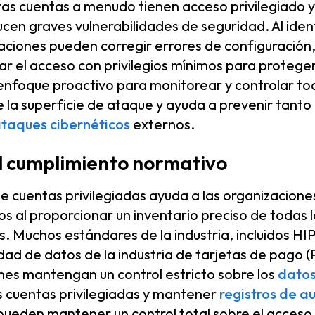
as cuentas a menudo tienen acceso privilegiado y,
cen graves vulnerabilidades de seguridad. Al ident
zaciones pueden corregir errores de configuración,
car el acceso con privilegios mínimos para protege
 enfoque proactivo para monitorear y controlar to
e la superficie de ataque y ayuda a prevenir tanto
taques cibernéticos
externos.
l cumplimiento normativo
e cuentas privilegiadas ayuda a las organizaciones
os al proporcionar un inventario preciso de todas 
os. Muchos estándares de la industria, incluidos H
ad de datos de la industria de tarjetas de pago (
nes mantengan un control estricto sobre los
datos
as cuentas privilegiadas y mantener
registros de a
pueden mantener un control total sobre el acceso 