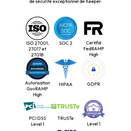
de sécurité exceptionnel de Keeper.
Certifié
ISO 27001,
SOC 2
FedRAMP
27017 et
High
27018
Autorisation
GDPR
HIPAA
GovRAMP
High
PCI DSS
TRUSTe
Level 1
Level 1