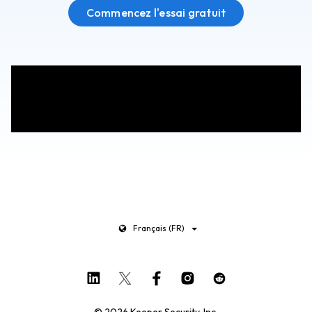
Commencez l'essai gratuit
¹Rapport d'investigation sur les violations de données de
2024
²Forrester Research 2018
³Beyond Identity Research 2022
Français (FR)
© 2026 Keeper Security, Inc.