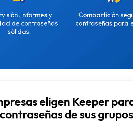
visión, informes y
Compartición seg
dad de contraseñas
contraseñas para 
sólidas
mpresas eligen Keeper para
contraseñas de sus grupo