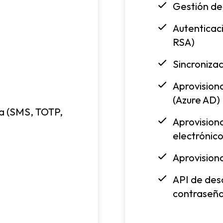
Gestión de
Autenticac
RSA)
Sincronizac
Aprovision
(Azure AD)
ca (SMS, TOTP,
Aprovision
electrónic
Aprovision
API de desa
contraseña