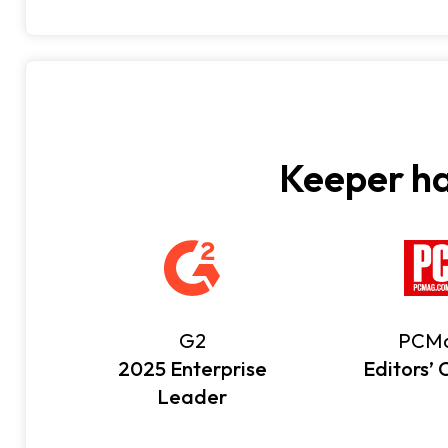
Keeper ha
G2
PCM
2025 Enterprise
Editors’ 
Leader