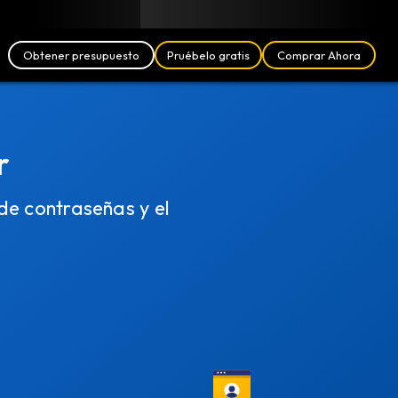
Blog
Socios
Español (ES)
Iniciar Sesión
Obtener presupuesto
Pruébelo gratis
Comprar Ahora
r
de contraseñas y el