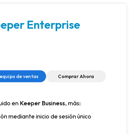
eper Enterprise
 equipo de ventas
Comprar Ahora
luido en
Keeper Business
, más:
ón mediante inicio de sesión único