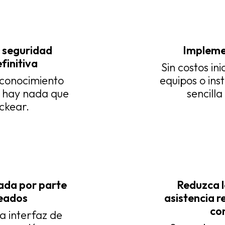
e seguridad
Impleme
finitiva
Sin costos in
 conocimiento
equipos o ins
o hay nada que
sencill
ckear.
ada por parte
Reduzca l
leados
asistencia r
co
va interfaz de