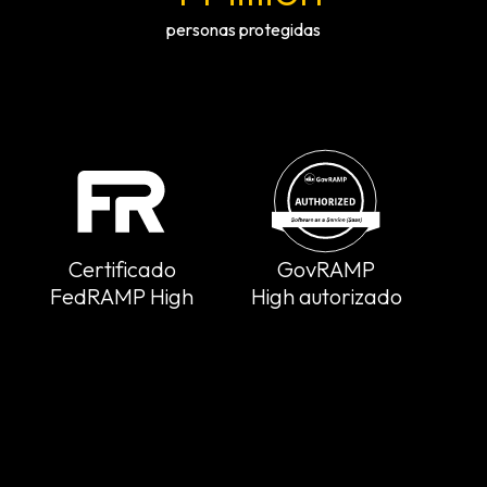
personas protegidas
Certificado
GovRAMP
HIPA
edRAMP High
High autorizado