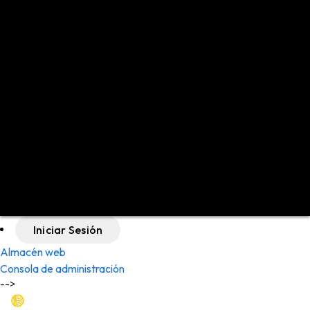
English (US)
English (UK)
Español
Deutsch
Français
Nederlands
Português (BR)
日本語
中文 (简体)
Polski
Italiano
Русский
العربية
Iniciar Sesión
Almacén web
Consola de administración
-->