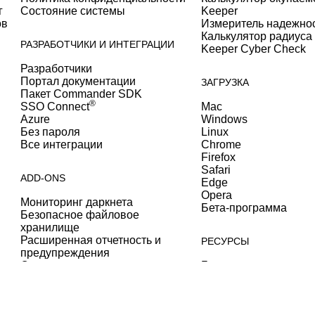
г
Состояние системы
Keeper
ов
Измеритель надежно
Калькулятор радиуса
РАЗРАБОТЧИКИ И ИНТЕГРАЦИИ
Keeper Cyber Check
Разработчики
Портал документации
ЗАГРУЗКА
Пакет Commander SDK
®
SSO Connect
Mac
Azure
Windows
Без пароля
Linux
Все интеграции
Chrome
Firefox
Safari
ADD-ONS
Edge
Opera
Мониторинг даркнета
Бета-программа
Безопасное файловое
хранилище
Расширенная отчетность и
РЕСУРСЫ
предупреждения
Отчетность о соответствии
Блог
требованиям
Библиотека ресурсов
Услуги поддержки
Вебинары Keeper
Консьерж-сервис
Мероприятия