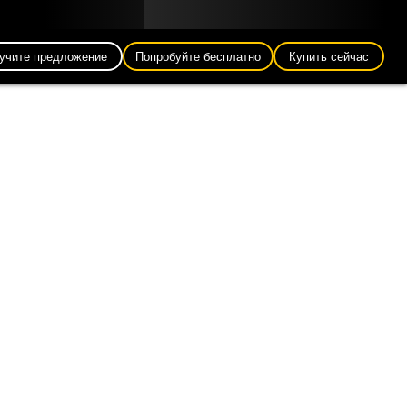
Блог
Партнеры
Pусский (RU)
Вход
учите предложение
Попробуйте бесплатно
Купить сейчас