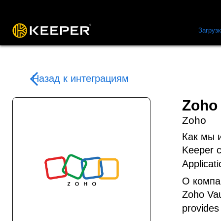
Платформа
Решения
Цены
Загруз
Назад к интеграциям
Zoho
Zoho
Как мы 
Keeper c
Applicat
О компа
Zoho Vau
provides