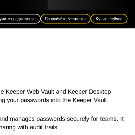
Блог
Партнеры
Pусский (RU)
Вход
учите предложение
Попробуйте бесплатно
Купить сейчас
the Keeper Web Vault and Keeper Desktop
ing your passwords into the Keeper Vault.
 and manages passwords securely for teams. It
ring with audit trails.