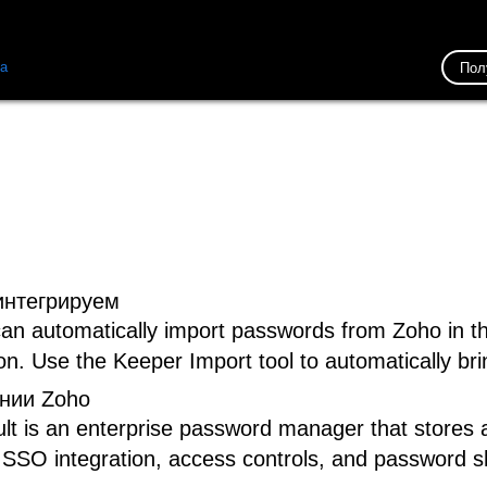
ка
Ресурсы
Связь
Пол
интегрируем
an automatically import passwords from Zoho in 
ion. Use the Keeper Import tool to automatically br
нии Zoho
lt is an enterprise password manager that stores
 SSO integration, access controls, and password sha