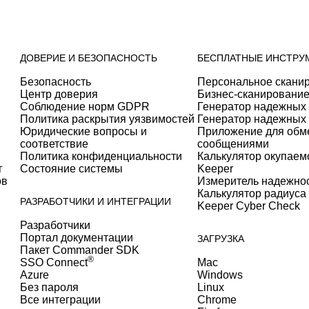
ДОВЕРИЕ И БЕЗОПАСНОСТЬ
БЕСПЛАТНЫЕ ИНСТРУ
Безопасность
Персональное скани
Центр доверия
Бизнес-сканирование
Соблюдение норм GDPR
Генератор надежных
Политика раскрытия уязвимостей
Генератор надежных
Юридические вопросы и
Приложение для об
соответствие
сообщениями
Политика конфиденциальности
Калькулятор окупаем
г
Состояние системы
Keeper
ов
Измеритель надежно
Калькулятор радиуса
РАЗРАБОТЧИКИ И ИНТЕГРАЦИИ
Keeper Cyber Check
Разработчики
Портал документации
ЗАГРУЗКА
Пакет Commander SDK
®
SSO Connect
Mac
Azure
Windows
Без пароля
Linux
Все интеграции
Chrome