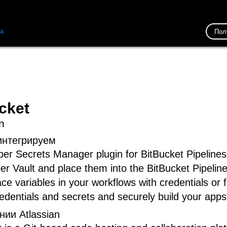
ка
Ресурсы
Связь
Пол
cket
n
интегрируем
er Secrets Manager plugin for BitBucket Pipelines 
er Vault and place them into the BitBucket Pipeli
ce variables in your workflows with credentials or 
edentials and secrets and securely build your app
ии Atlassian