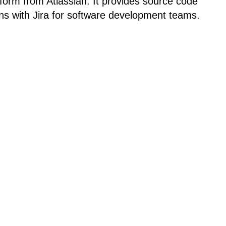
tform from Atlassian. It provides source code
ns with Jira for software development teams.