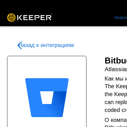
Платформа
Решения
Цены
Загруз
Назад к интеграциям
Bitbu
Atlassia
Как мы 
The Keep
the Keep
can repla
coded cr
О компан