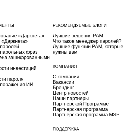
МЕНТЫ
РЕКОМЕНДУЕМЫЕ БЛОГИ
рование «Даркнета»
Лучшие решения PAM
 «Даркнета»
Что такое менеджер паролей?
 паролей
Лучшие функции PAM, которые
 парольных фраз
нужны вам
мена зашифрованными
КОМПАНИЯ
ости инвестиций
О компании
сти пароля
Вакансии
 поражения ИИ
Брендинг
Центр новостей
Наши партнеры
Партнерской Программе
Партнерская программа
Партнёрская программа MSP
ПОДДЕРЖКА