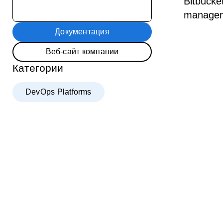
Bitbucke
manageme
Документация
Веб-сайт компании
Категории
DevOps Platforms