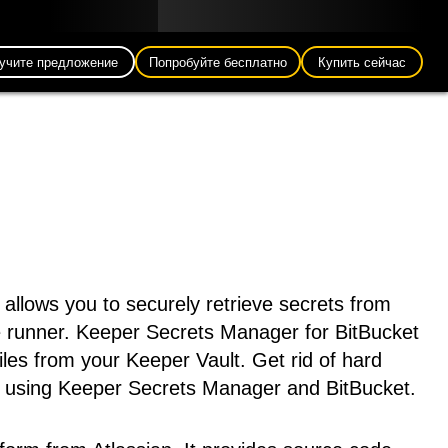
Блог
Партнеры
Pусский (RU)
Вход
учите предложение
Попробуйте бесплатно
Купить сейчас
allows you to securely retrieve secrets from
ne runner. Keeper Secrets Manager for BitBucket
files from your Keeper Vault. Get rid of hard
s using Keeper Secrets Manager and BitBucket.