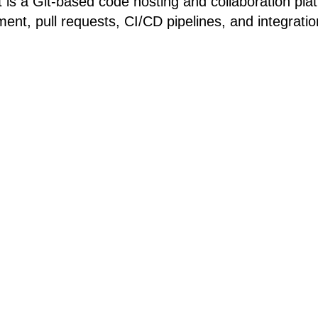
t is a Git-based code hosting and collaboration pla
nt, pull requests, CI/CD pipelines, and integratio