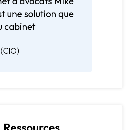
net d'avocats Mike
t une solution que
u cabinet
”
 (CIO)
Ressources