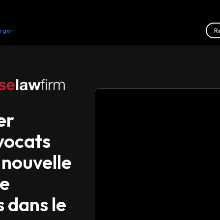
R
rger
Ressources
Nous contacter
er
avocats
 nouvelle
de
 dans le