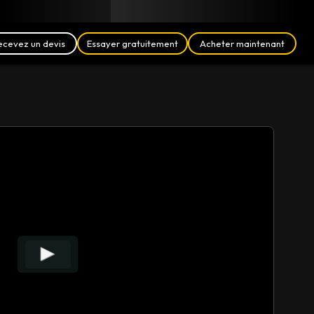
Blog
Partenaires
Français (FR)
Se connecter
ecevez un devis
Essayer gratuitement
Acheter maintenant