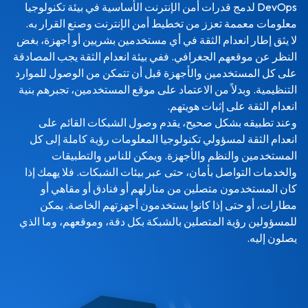
DevOps لدمج قدرات أمن الإنترنت الأساسية في بيئة تكنولوجيا
معلومات معممة تعزز من تخطيط أمن الإنترنت وصنع القرار به.
لا يثق إطار انعدام الثقة في أي مستخدمين بشريين أو أجهزة، بغض
النظر عن موقعهم الجغرافي. ففي بيئة انعدام الثقة يجب المصادقة
على كل المستخدمين والأجهزة قبل أن تتمكن من الوصول للموارد
التنظيمية. وبدلاً من الاعتماد على موقع المستخدمين، تجبرهم بنية
انعدام الثقة على إثبات هويتهم.
وعند تطبيقه بشكل صحيح، يقدم وصول الشبكات القائم على
انعدام الثقة لمسؤولي تكنولوجيا المعلومات رؤية كاملة إلى كل
المستخدمين والنظم والأجهزة. ويمكن للناس والتطبيقات
والخدمات التواصل بأمان، حتى عبر بيئات الشبكات. فلا يهمك إذا
كان المستخدمون متصلين من منازلهم أو فنادق أو مقاهي أو
مطارات، أو حتى إذا كانوا يستخدمون أجهزتهم الخاصة. يمكن
للمسؤولين رؤية المتصلين بالشبكة بكل دقة، وموقعهم، وما الذي
يصلون إليه.