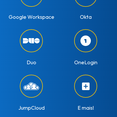
Google Workspace
Okta
Duo
OneLogin
JumpCloud
E mais!