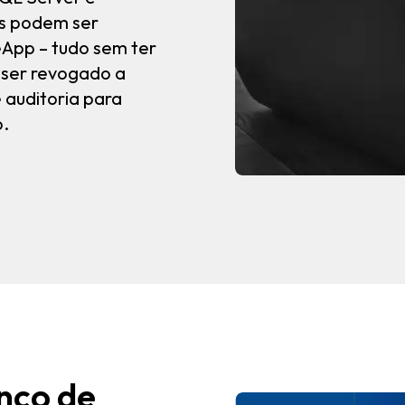
os podem ser
App – tudo sem ter
 ser revogado a
 auditoria para
o.
nco de