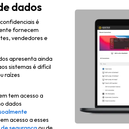
de dados
confidenciais é
ente fornecem
ntes, vendedores e
dos apresenta ainda
 sistemas é difícil
u raízes
uem tem acesso a
mo dados
soalmente
tem acesso a esses
 de segurança
ou de