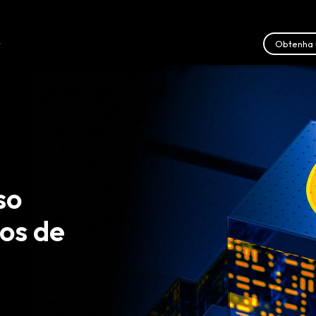
Obtenha 
r
Recursos
Fale conosco
so
os de