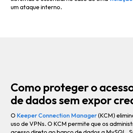
um ataque interno.
Como proteger o acess
de dados sem expor cre
O
Keeper Connection Manager
(KCM) elimina
uso de VPNs. O KCM permite que os adminis
acesso direto ao banco de dados a MySQL, S