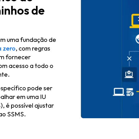
inhos de
em uma fundação de
a zero
, com regras
em fornecer
om acesso a todo o
nte.
specífico pode ser
balhar em uma IU
é possível ajustar
 ao SSMS.