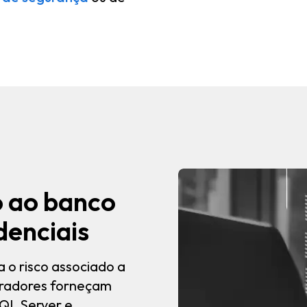
o ao banco
denciais
 o risco associado a
tradores forneçam
QL Server e