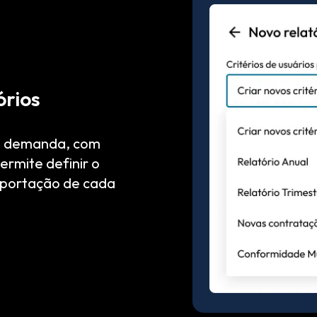
órios
ob demanda, com
ermite definir o
exportação de cada