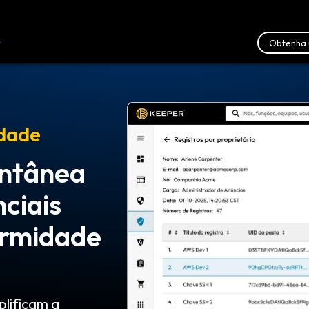
Obtenha 
r
Recursos
Fale conosco
idade
antânea
ciais
ormidade
plificam a