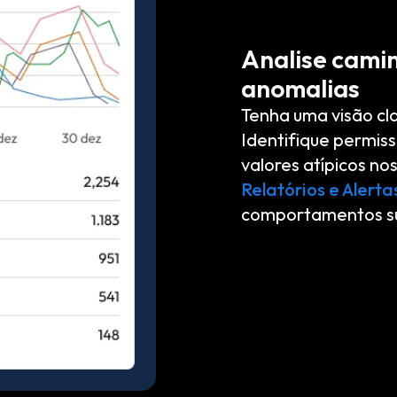
Analise camin
anomalias
Tenha uma visão cl
Identifique permiss
valores atípicos n
Relatórios e Alert
comportamentos su