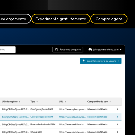
Blogue
Parceiros
Português (BR)
Login
um orçamento
Experimente gratuitamente
Compre agora