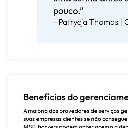
pouco.”
- Patrycja Thomas |
Benefícios do gerenciam
A maioria dos provedores de serviços g
suas empresas clientes se não conseguem
MSP, hackers podem obter acesso a dez