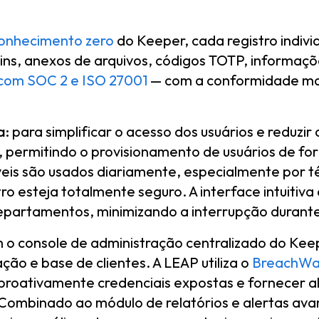
conhecimento zero
do Keeper, cada registro indivi
ogins, anexos de arquivos, códigos TOTP, inform
com SOC 2 e ISO 27001
— com a conformidade mai
a:
para simplificar o acesso dos usuários e reduzir
, permitindo o provisionamento de usuários de fo
veis são usados diariamente, especialmente por t
ro esteja totalmente seguro. A interface intuitiva
departamentos, minimizando a interrupção duran
o console de administração centralizado do Keep
ão e base de clientes. A LEAP utiliza o
BreachWa
roativamente credenciais expostas e fornecer a
 Combinado ao módulo de relatórios e alertas a