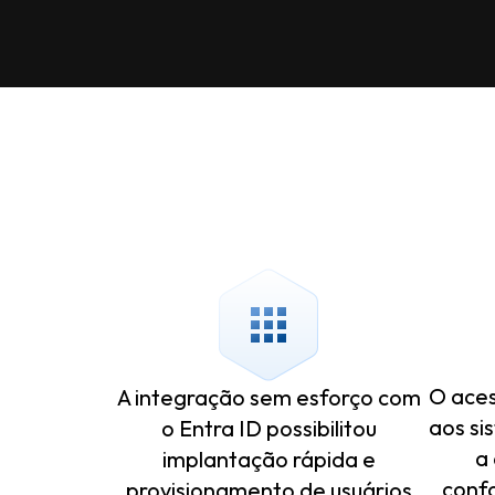
O aces
A integração sem esforço com
aos si
o Entra ID possibilitou
a
implantação rápida e
conf
provisionamento de usuários