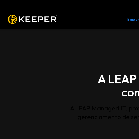
Plataforma
Soluções
Preços
Baixa
A LEAP 
co
A LEAP Managed IT, prov
gerenciamento de senh