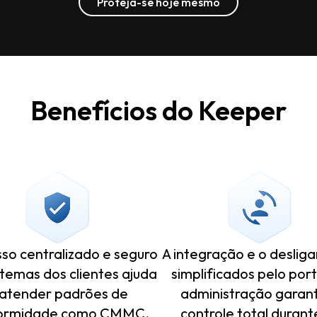
Proteja-se hoje mesmo
Benefícios do Keeper
so centralizado e seguro
A integração e o desli
stemas dos clientes ajuda
simplificados pelo port
 atender padrões de
administração gara
ormidade como CMMC,
controle total durant