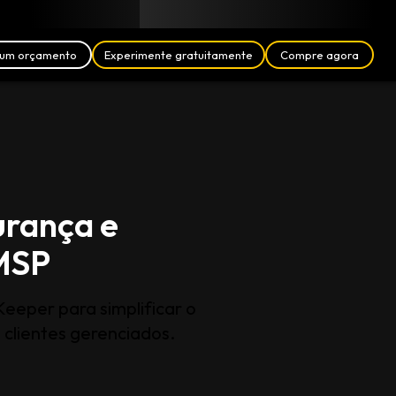
Blogue
Parceiros
Português (BR)
Login
um orçamento
Experimente gratuitamente
Compre agora
urança e
MSP
eeper para simplificar o
 clientes gerenciados.