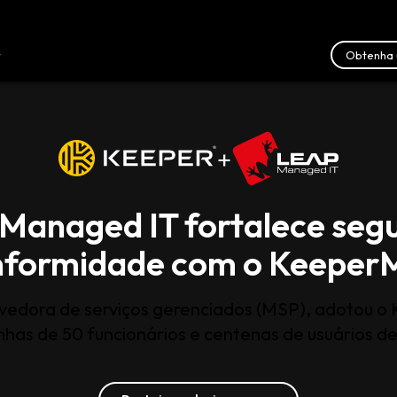
Obtenha 
r
Recursos
Fale conosco
+
Managed IT fortalece seg
nformidade com o Keeper
edora de serviços gerenciados (MSP), adotou o K
as de 50 funcionários e centenas de usuários de