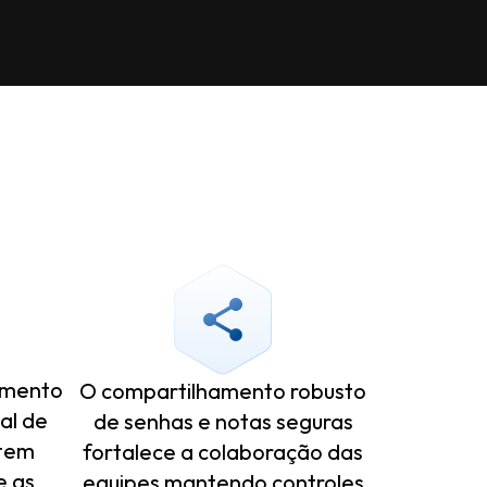
gamento
O compartilhamento robusto
al de
de senhas e notas seguras
ntem
fortalece a colaboração das
e as
equipes mantendo controles