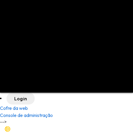
English (US)
English (UK)
Español
Deutsch
Français
Nederlands
Português (BR)
日本語
中文 (简体)
Polski
Italiano
Русский
العربية
Login
Cofre da web
Console de administração
-->