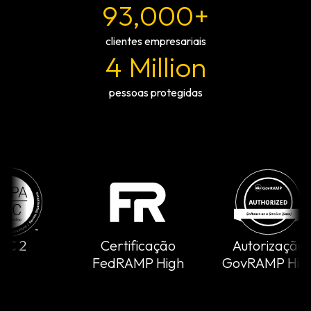
93,000+
clientes empresariais
4 Million
pessoas protegidas
 2
Certificação
Autorização
FedRAMP High
GovRAMP High