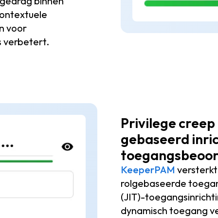
 gedrag binnen
contextuele
n voor
 verbetert.
Privilege creep
gebaseerd inri
toegangsbeoor
KeeperPAM
versterkt
rolgebaseerde toegan
(JIT)-toegangsinricht
dynamisch toegang ver