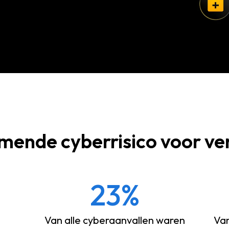
mende cyberrisico voor ve
23%
j
Van alle cyberaanvallen waren
Van