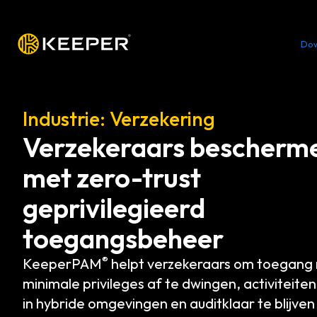
Platform
Oplossingen
Tarieven
Do
Industrie: Verzekering
Verzekeraars bescherm
met zero-trust
geprivilegieerd
toegangsbeheer
®
KeeperPAM
helpt verzekeraars om toegang
minimale privileges af te dwingen, activiteite
in hybride omgevingen en auditklaar te blijven