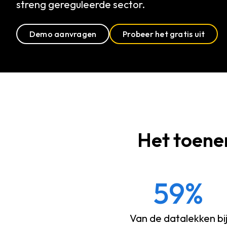
streng gereguleerde sector.
Demo aanvragen
Probeer het gratis uit
Het toene
59%
Van de datalekken bi