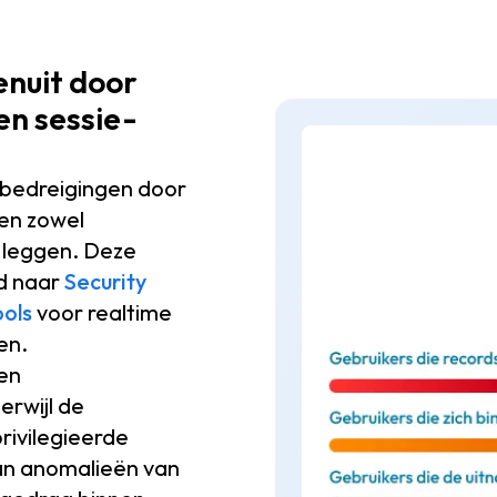
nuit door
en sessie-
 bedreigingen door
 en zowel
e leggen. Deze
d naar
Security
ols
voor realtime
en.
ken
erwijl de
privilegieerde
 van anomalieën van