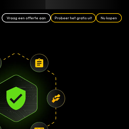
Blog
Partners
Nederlands (NL)
Aanmelden
Vraag een offerte aan
Probeer het gratis uit
Nu kopen