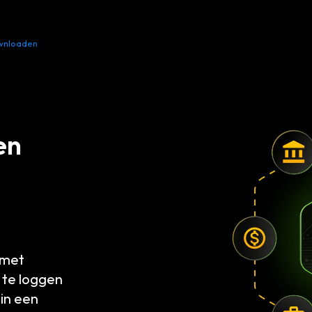
wnloaden
Bronnen
Contact opnemen
en
 met
n te loggen
 in een