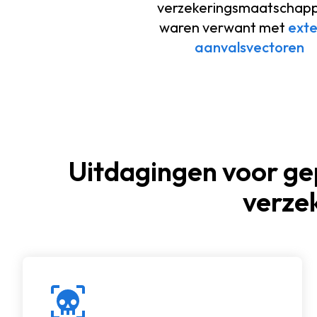
verzekeringsmaatschapp
waren verwant met
ext
aanvalsvectoren
Uitdagingen voor gep
verze