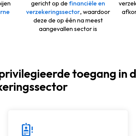
ijen
gericht op de
financiële en
verze
erne
verzekeringssector
, waardoor
afkom
deze de op één na meest
aangevallen sector is
rivilegieerde toegang in 
keringssector