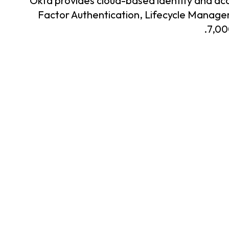
Okta provides cloud-based identity and acc
Factor Authentication, Lifecycle Manage
7,00