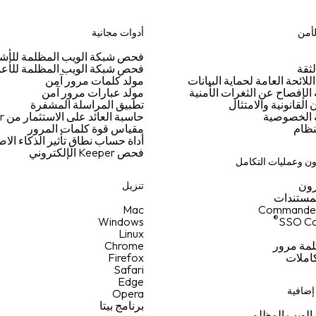
لأمن
أدوات مجانية
فحص شبكة الويب المظلمة للأ
ثقة
فحص شبكة الويب المظلمة للأع
اللائحة العامة لحماية البيانات
مولد كلمات مرور آمن
لإفصاح عن الثغرات الأمنية
مولد عبارات مرور آمن
القانونية والامتثال
تطبيق المراسلة المشفرة
الخصوصية
حاسبة العائد على الاستثمار من Keeper
نظام
مقياس قوة كلمات المرور
أداة حساب نطاق تأثير الذكاء ال
فحص Keeper الإلكتروني
ن وعمليات التكامل
ون
تنزيل
لمستندات
Mac
Commande
®
Windows
SSO Co
Linux
لمة مرور
Chrome
كاملات
Firefox
Safari
Edge
ضافية
Opera
برنامج بيتا
الويب المظلم