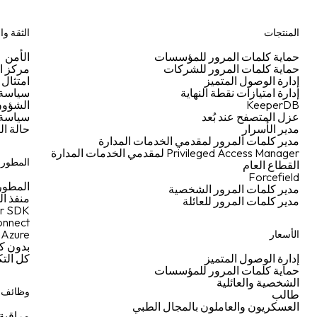
المنتجات
الثقة وا
حماية كلمات المرور للمؤسسات
الأمن
حماية كلمات المرور للشركات
مركز ال
إدارة الوصول المتميز
امتثال 
إدارة امتيازات نقطة النهاية
سياسة ا
KeeperDB
الشؤون 
عزل المتصفح عند بُعد
سياسة 
مدير الأسرار
حالة ال
مدير كلمات المرور لمقدمي الخدمات المدارة
Privileged Access Manager لمقدمي الخدمات المدارة
المطورو
القطاع العام
Forcefield
المطور
مدير كلمات المرور الشخصية
منفذ ا
مدير كلمات المرور للعائلة
r SDK
nnect
Azure
الأسعار
بدون ك
إدارة الوصول المتميز
كل الت
حماية كلمات المرور للمؤسسات
الشخصية والعائلية
وظائف إ
طالب
العسكريون والعاملون بالمجال الطبي
مراقبة 