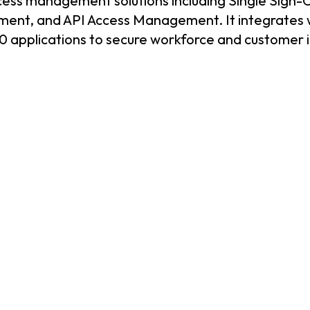
ess management solutions including Single Sign-O
ment, and API Access Management. It integrates 
0 applications to secure workforce and customer id