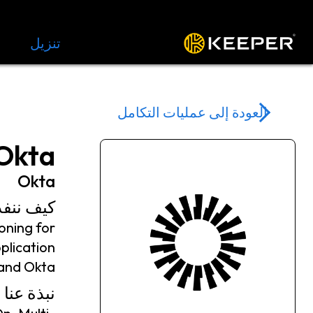
المنصة
الحلول
الأسعار
تنزيل
الموار
العودة إلى عمليات التكامل
Okta
Okta
كيف ننفذ
oning for
plication
and Okta.
نبذة عنا Okta