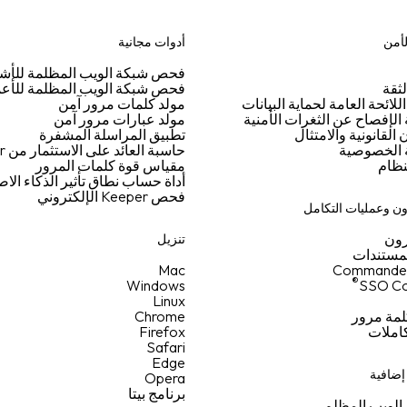
لأمن
أدوات مجانية
فحص شبكة الويب المظلمة للأ
ثقة
فحص شبكة الويب المظلمة للأع
اللائحة العامة لحماية البيانات
مولد كلمات مرور آمن
لإفصاح عن الثغرات الأمنية
مولد عبارات مرور آمن
القانونية والامتثال
تطبيق المراسلة المشفرة
الخصوصية
حاسبة العائد على الاستثمار من Keeper
نظام
مقياس قوة كلمات المرور
أداة حساب نطاق تأثير الذكاء ال
فحص Keeper الإلكتروني
ن وعمليات التكامل
ون
تنزيل
لمستندات
Mac
Commande
®
Windows
SSO Co
Linux
لمة مرور
Chrome
كاملات
Firefox
Safari
Edge
ضافية
Opera
برنامج بيتا
الويب المظلم