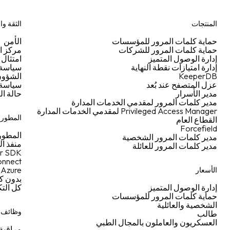
المنتجات
الثقة وا
حماية كلمات المرور للمؤسسات
الأمن
حماية كلمات المرور للشركات
مركز ال
إدارة الوصول المتميز
امتثال 
إدارة امتيازات نقطة النهاية
سياسة ا
KeeperDB
الشؤون 
عزل المتصفح عند بُعد
سياسة 
مدير الأسرار
حالة ال
مدير كلمات المرور لمقدمي الخدمات المدارة
Privileged Access Manager لمقدمي الخدمات المدارة
المطورو
القطاع العام
Forcefield
المطور
مدير كلمات المرور الشخصية
منفذ ا
مدير كلمات المرور للعائلة
r SDK
nnect
Azure
الأسعار
بدون ك
إدارة الوصول المتميز
كل الت
حماية كلمات المرور للمؤسسات
الشخصية والعائلية
وظائف إ
طالب
العسكريون والعاملون بالمجال الطبي
مراقبة 