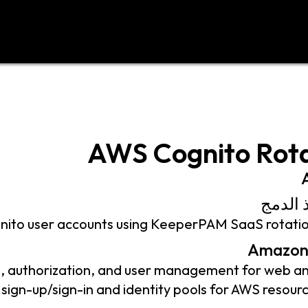
د
اتصل بنا
AWS Cognito Rota
 الدمج
ito user accounts using KeeperPAM SaaS rotation
n, authorization, and user management for web a
 sign-up/sign-in and identity pools for AWS resourc