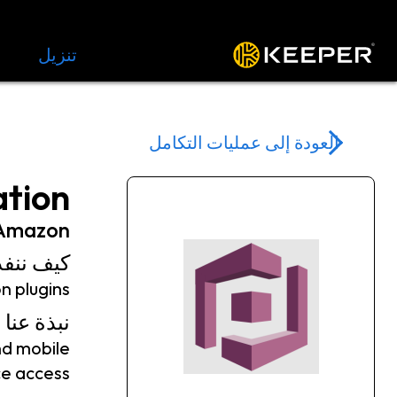
المنصة
الحلول
الأسعار
تنزيل
الموار
العودة إلى عمليات التكامل
tion
Amazon
كيف ننفذ
 plugins.
نبذة عنا Amazon
nd mobile
e access.