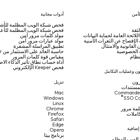
لأمن
أدوات مجانية
فحص شبكة الويب المظلمة للأ
ثقة
فحص شبكة الويب المظلمة للأع
اللائحة العامة لحماية البيانات
مولد كلمات مرور آمن
لإفصاح عن الثغرات الأمنية
مولد عبارات مرور آمن
القانونية والامتثال
تطبيق المراسلة المشفرة
الخصوصية
حاسبة العائد على الاستثمار من Keeper
نظام
مقياس قوة كلمات المرور
أداة حساب نطاق تأثير الذكاء ال
فحص Keeper الإلكتروني
ن وعمليات التكامل
ون
تنزيل
لمستندات
Mac
Commande
®
Windows
SSO Co
Linux
لمة مرور
Chrome
كاملات
Firefox
Safari
Edge
ضافية
Opera
برنامج بيتا
الويب المظلم