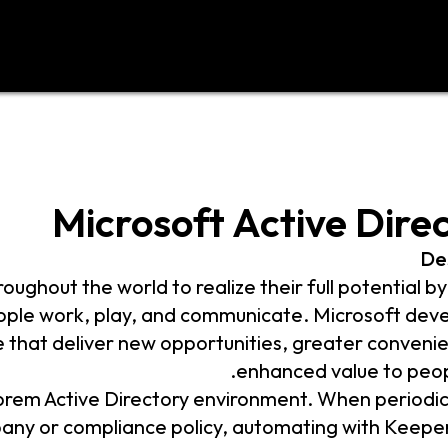
د
اتصل بنا
Microsoft Active Dire
De
ughout the world to realize their full potential by
ople work, play, and communicate. Microsoft dev
 that deliver new opportunities, greater conveni
enhanced value to people
prem Active Directory environment. When periodic
pany or compliance policy, automating with Keepe