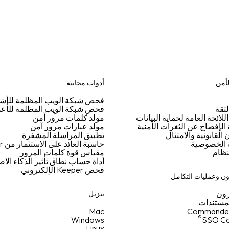
لأمن
أدوات مجانية
فحص شبكة الويب المظلمة للأ
ثقة
فحص شبكة الويب المظلمة للأع
اللائحة العامة لحماية البيانات
مولد كلمات مرور آمن
لإفصاح عن الثغرات الأمنية
مولد عبارات مرور آمن
القانونية والامتثال
تطبيق المراسلة المشفرة
الخصوصية
حاسبة العائد على الاستثمار من Keeper
نظام
مقياس قوة كلمات المرور
أداة حساب نطاق تأثير الذكاء ال
فحص Keeper الإلكتروني
ن وعمليات التكامل
ون
تنزيل
لمستندات
Mac
Commande
®
Windows
SSO Co
Linux