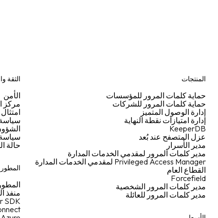
المنتجات
الثقة وا
حماية كلمات المرور للمؤسسات
الأمن
حماية كلمات المرور للشركات
مركز ال
إدارة الوصول المتميز
امتثال 
إدارة امتيازات نقطة النهاية
سياسة ا
KeeperDB
الشؤون 
عزل المتصفح عند بُعد
سياسة 
مدير الأسرار
حالة ال
مدير كلمات المرور لمقدمي الخدمات المدارة
Privileged Access Manager لمقدمي الخدمات المدارة
المطورو
القطاع العام
Forcefield
المطور
مدير كلمات المرور الشخصية
منفذ ا
مدير كلمات المرور للعائلة
r SDK
nnect
Azure
الأسعار