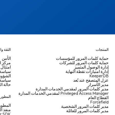
المنتجات
الثقة وا
حماية كلمات المرور للمؤسسات
الأمن
حماية كلمات المرور للشركات
مركز ال
إدارة الوصول المتميز
امتثال 
إدارة امتيازات نقطة النهاية
سياسة ا
KeeperDB
الشؤون 
عزل المتصفح عند بُعد
سياسة 
مدير الأسرار
حالة ال
مدير كلمات المرور لمقدمي الخدمات المدارة
Privileged Access Manager لمقدمي الخدمات المدارة
المطورو
القطاع العام
Forcefield
المطور
مدير كلمات المرور الشخصية
منفذ ا
مدير كلمات المرور للعائلة
r SDK