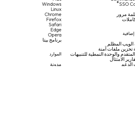
®
Windows
SSO Co
Linux
لمة مرور
Chrome
كاملات
Firefox
Safari
Edge
ضافية
Opera
برنامج بيتا
الويب المظلم
تخزين ملفات آمنة
 المتقدم والوحدة النمطية للتنبيهات
الموارد
ارير الامتثال
الدعم
مدونة
لدعم والتوجه
مكتبة الموارد
 آمنة
ندوات Keeper عبر الويب
الفعاليات
خريطة الموقع