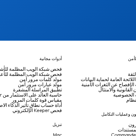
لأمن
أدوات مجانية
فحص شبكة الويب المظلمة للأ
ثقة
فحص شبكة الويب المظلمة للأع
اللائحة العامة لحماية البيانات
مولد كلمات مرور آمن
لإفصاح عن الثغرات الأمنية
مولد عبارات مرور آمن
القانونية والامتثال
تطبيق المراسلة المشفرة
الخصوصية
حاسبة العائد على الاستثمار من Keeper
نظام
مقياس قوة كلمات المرور
أداة حساب نطاق تأثير الذكاء ال
فحص Keeper الإلكتروني
ن وعمليات التكامل
ون
تنزيل
لمستندات
Mac
Commande