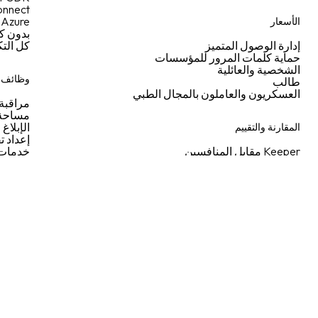
nnect
Azure
الأسعار
بدون ك
إدارة الوصول المتميز
كل الت
حماية كلمات المرور للمؤسسات
الشخصية والعائلية
وظائف إ
طالب
العسكريون والعاملون بالمجال الطبي
مراقبة 
مساحة 
الإبلاغ
المقارنة والتقييم
إعداد تق
Keeper مقابل المنافسين
خدمات 
مراجعات المستخدم
خدمة ا
حالات الاستخدام
مراسلة
الصناعات
الميزات
دليل المؤسسة
إرشادات البدء السريع
دليل مفاتيح المرور
العربية (AE)