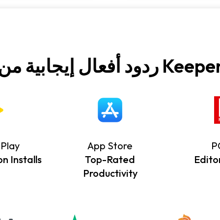
Play
App Store
P
on Installs
Top-Rated
Edito
Productivity