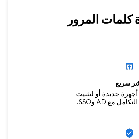
شركات لبرنامج Keeper لإدارة كلمات المرور
ر سريع
أجهزة جديدة أو لتثبيت
مل مع AD وSSO.