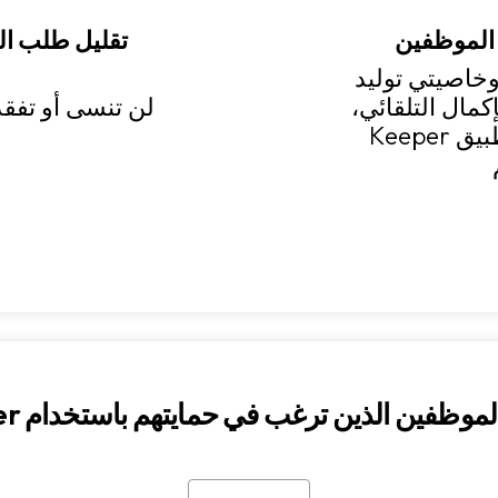
 الموظفين
تقليل طلب ال
خاصيتي توليد
إكمال التلقائي،
لن تنسى أو تفقد
يجعل الانتقال إلى تطبيق Keeper
موظفين الذين ترغب في حمايتهم باستخدام Keeper؟