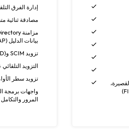
إدارة الفرق التلقا
مصادقة ثنائية متقدمة (O
بيانات الدليل (LDAP)
تزويد SCIM وMicrosoft Entra ID (Azure AD)
التزويد التلقائي ع
تزويد سطر الأوا
لقصيرة،
واجهات برمجة ال
المرور والتكامل 