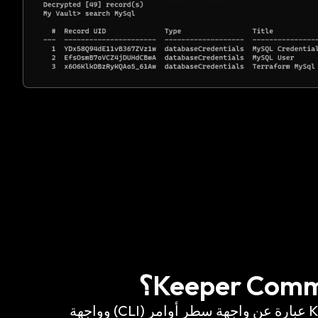
إن Keeper Commander عبارة عن واجهة سطر أوامر (CLI) وواجهة