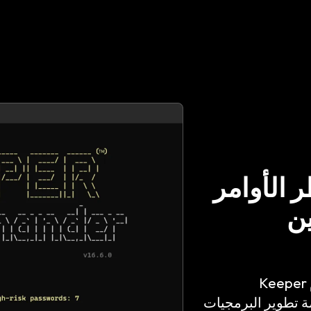
د
اتصل بنا
 الأوامر
ين
الوصول إلى خزنة Keeper وإدارتها برمجيًا باستخدام Keeper
واجهة سطر الأوامر (CLI) وحزمة تطوير البرمجيات