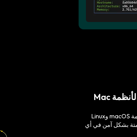
دعم أصلي لواجهة سطر الأوامر (CLI) لأنظمة Mac
يعمل Keeper Commander بشكل أصلي على أنظمة macOS وLinux
الأتمتة بشكل آمن في أي