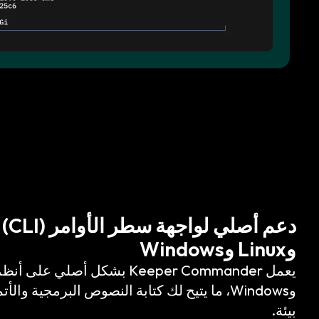
وLinux وWindows
وWindows، ما يتيح لك كتابة النصوص البرمجية و
بيئة.