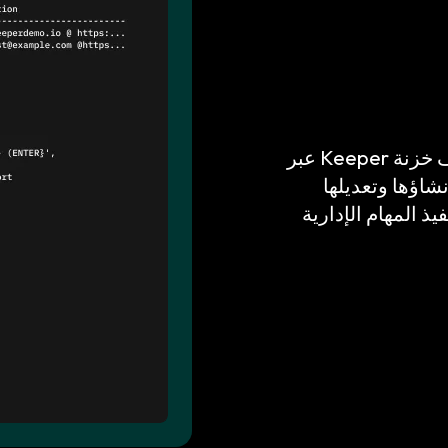
يوفر Keeper Commander وصولاً شاملاً إلى وظائف خزنة Keeper عبر
لات وإنشاؤها وتعديلها
ذ المهام الإدارية