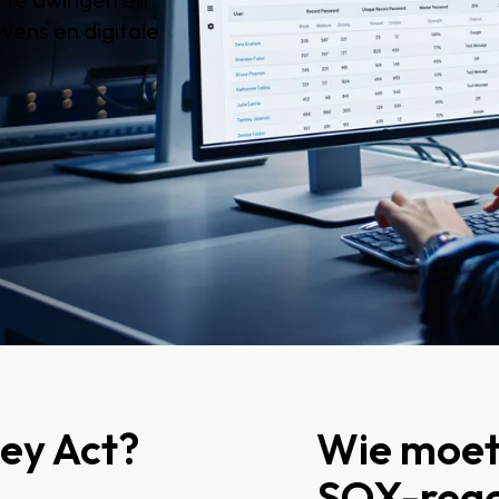
vens en digitale
ey Act?
Wie moet
SOX-rege