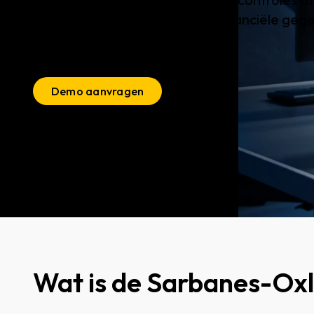
beveiligingsmaatregelen om financiële gege
middelen te beschermen.
Demo aanvragen
Wat is de Sarbanes-Oxl