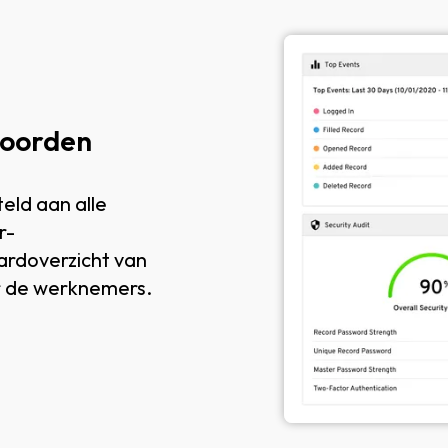
woorden
eld aan alle
r-
rdoverzicht van
r de werknemers.