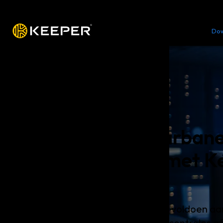
Platform
Oplossingen
Tarieven
Do
Vereenvoudig Sarban
(SOX)-naleving met K
Enterprise
Keeper helpt organisaties om te voldoen a
nalevingsvereisten door interne controles a