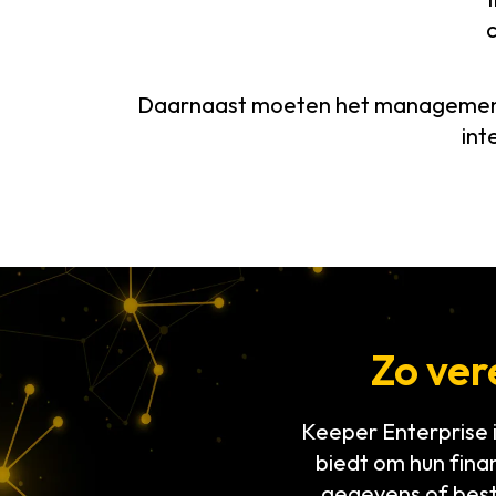
Daarnaast moeten het management e
int
Zo ver
Keeper Enterprise i
biedt om hun fina
gegevens of best