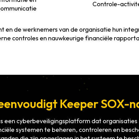
Controle-activit
communicatie
n de werknemers van de organisatie hun integri
erne controles en nauwkeurige financiële rapport
eenvoudigt Keeper SOX-n
s een cyberbeveiligingsplatform dat organisaties 
nciële systemen te beheren, controleren en besch
anden die zijn opgeslagen in het systeem te bes