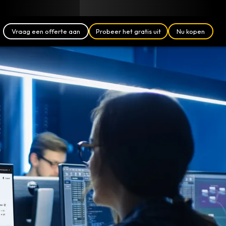
Blog
Partners
Nederlands (NL)
Aanmelden
Vraag een offerte aan
Probeer het gratis uit
Nu kopen