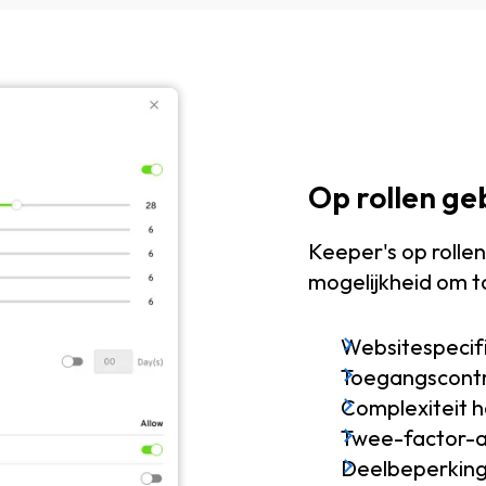
Op rollen g
Keeper's op rolle
mogelijkheid om t
Websitespecif
Toegangscontr
Complexiteit
Twee-factor-a
Deelbeperkin