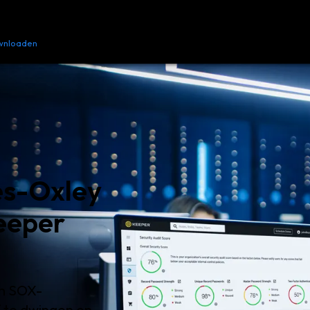
wnloaden
Bronnen
Contact opnemen
es-Oxley
eeper
an SOX-
f te dwingen en