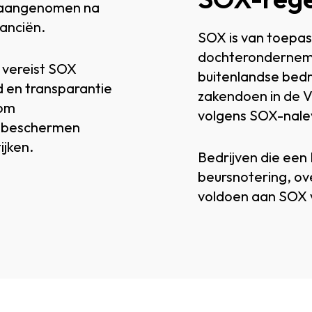
2 aangenomen na
anciën.
SOX is van toepas
dochterondernemin
 vereist SOX
buitenlandse bed
 en transparantie
zakendoen in de V
 om
volgens SOX-nalev
e beschermen
ijken.
Bedrijven die een I
beursnotering, o
voldoen aan SOX v