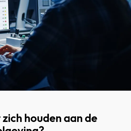
 zich houden aan de
lgeving?