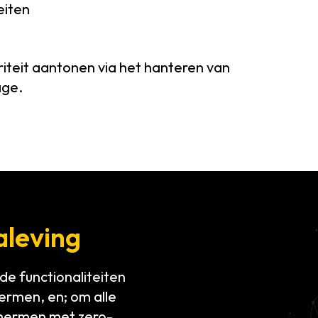
eiten
teit aantonen via het hanteren van
age.
aleving
de functionaliteiten
ermen, en; om alle
chermen met zero-