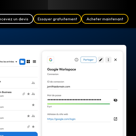
Blog
Partenaires
Français (FR)
Se connecter
ecevez un devis
Essayer gratuitement
Acheter maintenant