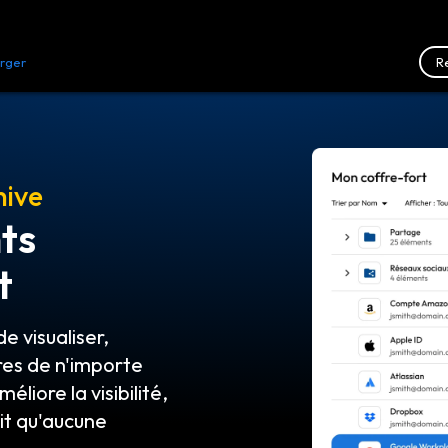
R
rger
Ressources
Nous contacter
hive
nts
t
e visualiser,
ures de n'importe
liore la visibilité,
it qu'aucune