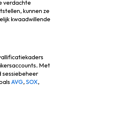
ze verdachte
ststellen, kunnen ze
elijk kwaadwillende
llificatiekaders
uikersaccounts. Met
d sessiebeheer
zoals
AVG
,
SOX
,