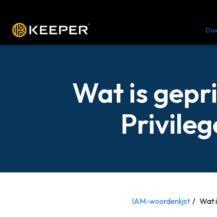
Platform
Oplossingen
Tarieven
Do
Wat is gepr
Privile
IAM-woordenlijst
Wat i