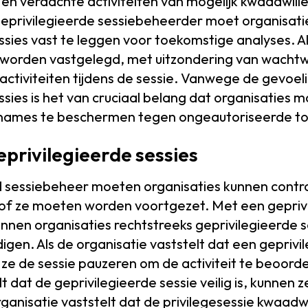
en verdachte activiteiten van mogelijk kwaadwill
 geprivilegieerde sessiebeheerder moet organisat
ssies vast te leggen voor toekomstige analyses. A
 worden vastgelegd, met uitzondering van wacht
activiteiten tijdens de sessie. Vanwege de gevoel
ssies is het van cruciaal belang dat organisaties
names te beschermen tegen ongeautoriseerde t
privilegieerde sessies
d sessiebeheer moeten organisaties kunnen contro
of ze moeten worden voortgezet. Met een gepriv
nnen organisaties rechtstreeks geprivilegieerde s
igen. Als de organisatie vaststelt dat een geprivi
 ze de sessie pauzeren om de activiteit te beoorde
t dat de geprivilegieerde sessie veilig is, kunnen z
ganisatie vaststelt dat de privilegesessie kwaadwil