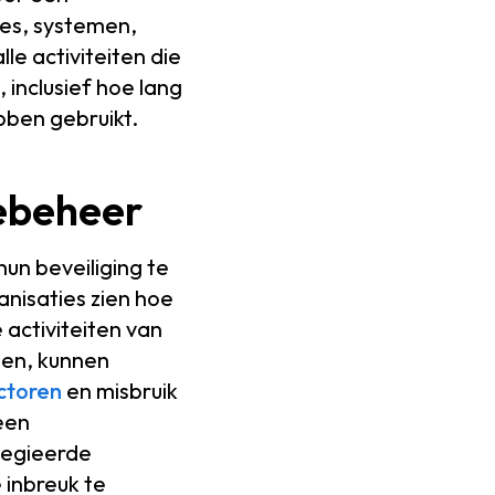
es, systemen,
le activiteiten die
 inclusief hoe lang
bben gebruikt.
iebeheer
hun beveiliging te
anisaties zien hoe
 activiteiten van
gen, kunnen
ctoren
en misbruik
een
ilegieerde
 inbreuk te