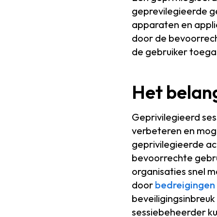
geprevilegieerde g
apparaten en applic
door de bevoorrecht
de gebruiker toega
Het belang
Geprivilegieerd ses
verbeteren en mogel
geprivilegieerde ac
bevoorrechte gebru
organisaties snel m
door
bedreigingen 
beveiligingsinbreuk
sessiebeheerder kun