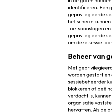
in de gaten houden 
identificeren. Een
geprivilegieerde se
het scherm kunnen
toetsaanslagen en 
geprivilegieerde se
om deze sessie-op
Beheer van ge
Met geprivilegieer
worden gestart en 
sessiebeheerder ku
blokkeren of beëind
verdacht is, kunnen
organisatie vaststel
hervatten. Als de or