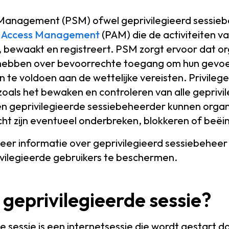
 Management (PSM) ofwel geprivilegieerd sessieb
d Access Management
(PAM) die de activiteiten 
 bewaakt en registreert. PSM zorgt ervoor dat org
e hebben over bevoorrechte toegang om hun gevo
n te voldoen aan de wettelijke vereisten. Privile
oals het bewaken en controleren van alle geprivi
en geprivilegieerde sessiebeheerder kunnen organi
cht zijn eventueel onderbreken, blokkeren of beëi
er informatie over geprivilegieerd sessiebeheer 
vilegieerde gebruikers te beschermen.
 geprivilegieerde sessie?
e sessie is een internetsessie die wordt gestart d