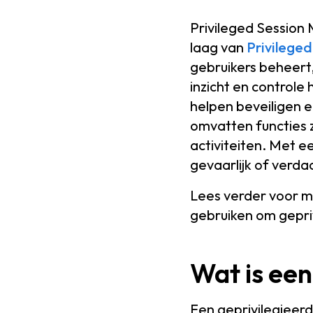
Privileged Session
laag van
Privilege
gebruikers beheert,
inzicht en control
helpen beveiligen e
omvatten functies z
activiteiten. Met e
gevaarlijk of verda
Lees verder voor me
gebruiken om gepri
Wat is een
Een geprivilegieerd