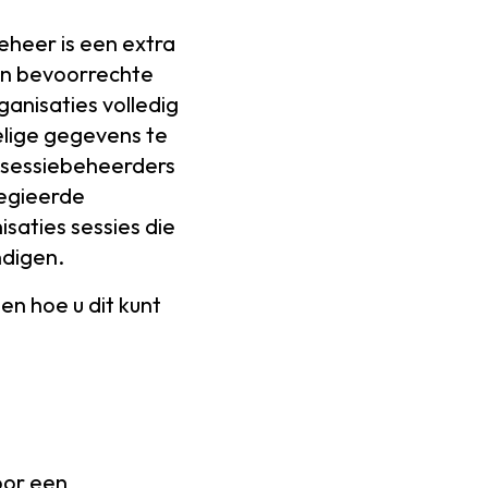
eheer is een extra
van bevoorrechte
anisaties volledig
elige gegevens te
gesessiebeheerders
legieerde
saties sessies die
ndigen.
en hoe u dit kunt
oor een