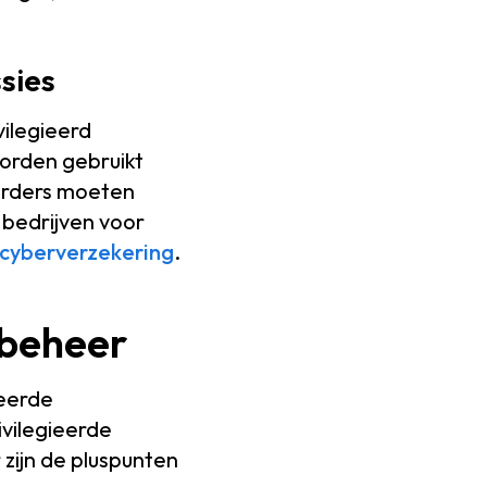
sies
vilegieerd
orden gebruikt
erders moeten
bedrijven voor
cyberverzekering
.
ebeheer
ieerde
ivilegieerde
zijn de pluspunten