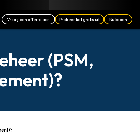
Blog
Partners
Nederlands (NL)
Aanmelden
Vraag een offerte aan
Probeer het gratis uit
Nu kopen
beheer (PSM,
gement)?
ment)?