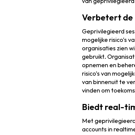
van geprivilegieerd
Verbetert de 
Geprivilegieerd ses
mogelijke risico's
organisaties zien 
gebruikt. Organisa
opnemen en beheren 
risico's van mogeli
van binnenuit te ve
vinden om toekomst
Biedt real-t
Met geprivilegieerd
accounts in realti