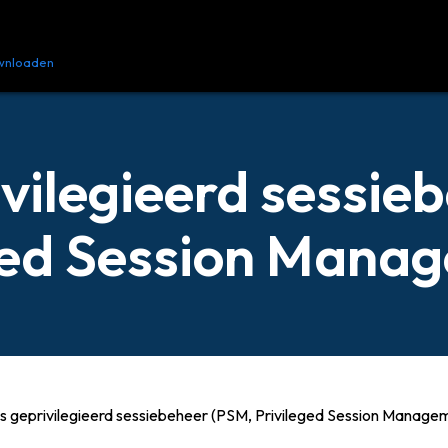
wnloaden
Bronnen
Contact opnemen
ivilegieerd sessie
ged Session Mana
s geprivilegieerd sessiebeheer (PSM, Privileged Session Manage