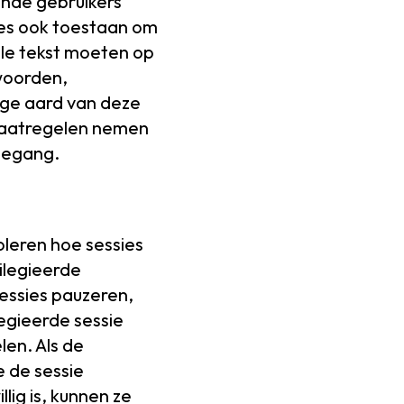
ende gebruikers
ies ook toestaan om
lle tekst moeten op
woorden,
ige aard van deze
 maatregelen nemen
oegang.
leren hoe sessies
ilegieerde
essies pauzeren,
legieerde sessie
len. Als de
e de sessie
lig is, kunnen ze