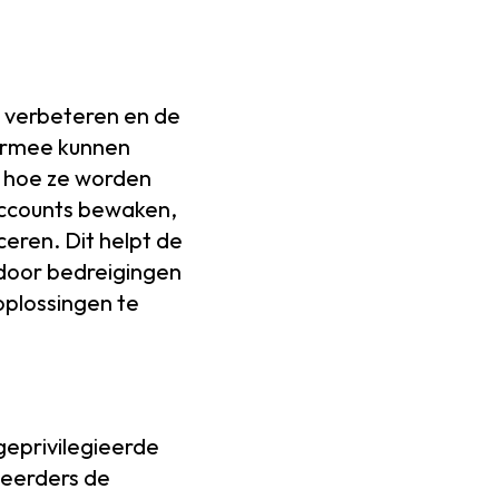
e verbeteren en de
iermee kunnen
n hoe ze worden
 accounts bewaken,
ceren. Dit helpt de
 door bedreigingen
oplossingen te
geprivilegieerde
heerders de