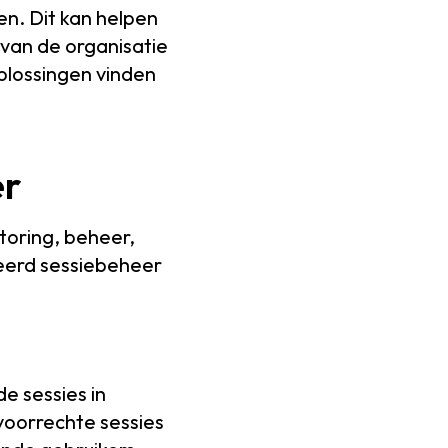
en. Dit kan helpen
van de organisatie
plossingen vinden
er
toring, beheer,
ieerd sessiebeheer
e sessies in
voorrechte sessies