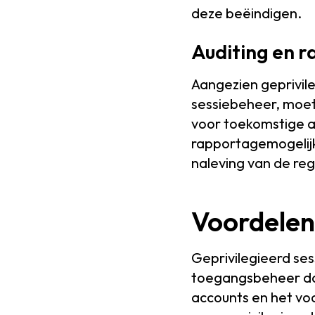
deze beëindigen.
Auditing en r
Aangezien geprivil
sessiebeheer, moe
voor toekomstige a
rapportagemogelijk
naleving van de re
Voordelen
Geprivilegieerd ses
toegangsbeheer dat 
accounts en het voo