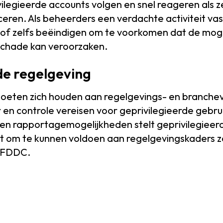
ivilegieerde accounts volgen en snel reageren als 
iceren. Als beheerders een verdachte activiteit va
 of zelfs beëindigen om te voorkomen dat de mog
schade kan veroorzaken.
de regelgeving
moeten zich houden aan regelgevings- en brancheva
 en controle vereisen voor geprivilegieerde gebr
en rapportagemogelijkheden stelt geprivilegieer
aat om te kunnen voldoen aan regelgevingskaders 
n FDDC.