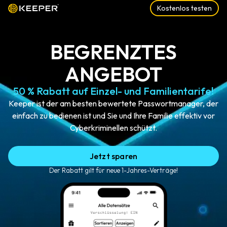
Kostenlos testen
BEGRENZTES
ANGEBOT
50 % Rabatt auf Einzel- und Familientarife!
Keeper ist der am besten bewertete Passwortmanager, der
einfach zu bedienen ist und Sie und Ihre Familie effektiv vor
Cyberkriminellen schützt.
Jetzt sparen
Der Rabatt gilt für neue 1-Jahres-Verträge!